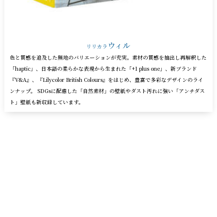
ウィル
リリカラ
色と質感を追及した無地のバリエーションが充実。素材の質感を抽出し再解釈した
「haptic」、日本語の柔らかな表現から生まれた「+1 plus one」、新ブランド
『V&A』、『Lilycolor British Colours』をはじめ、豊富で多彩なデザインのライ
ンナップ。 SDGsに配慮した「自然素材」の壁紙やダスト汚れに強い「アンチダス
ト」壁紙も新収録しています。