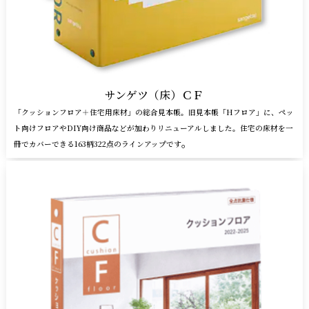
サンゲツ（床）ＣＦ
「クッションフロア＋住宅用床材」の総合見本帳。旧見本帳「Hフロア」に、ペッ
ト向けフロアやDIY向け商品などが加わりリニューアルしました。住宅の床材を⼀
。
冊でカバーできる163柄322点のラインアップです