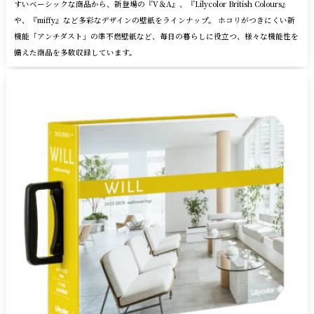
すいベーシックな商品から、新登場の『V＆A』、『Lilycolor British Colours』
や、『miffy』など多彩なデザインの壁紙をラインナップ。 ホコリがつきにくい新
機能「アンチダスト」の準不燃壁紙など、毎日の暮らしに役立つ、様々な機能性を
備えた商品を多数収録しています。