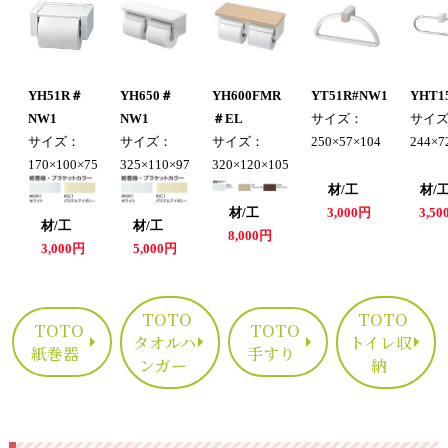
YH51R＃
YH650＃
YH600FMR
YT51R#NW1
YHT1
NW1
NW1
＃EL
サイズ：
サイ
サイズ：
サイズ：
サイズ：
250×57×104
244×7
170×100×75
325×110×97
320×120×105
材/工
材
材/工
3,000円
3,5
材/工
材/工
8,000円
3,000円
5,000円
TOTO
TOTO
TOTO
TOTO
タオルハ
トイレ収
紙巻器
手すり
ンガー
納