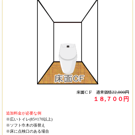
床面ＣＦ 通常価格
22,000円
１８
,７００円
追加料金が必要な例
※広いトイレ(85☓170以上)
※ソフト巾木の張替え
※床に点検口のある場合