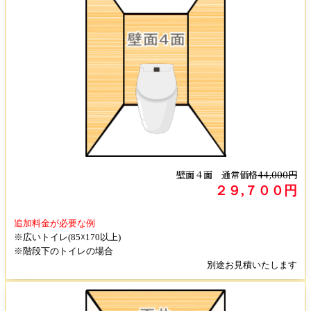
壁面４面 通常価格
44,000円
２９,７００円
追加料金が必要な例
※広いトイレ(85☓170以上)
※階段下のトイレの場合
別途お見積いたします