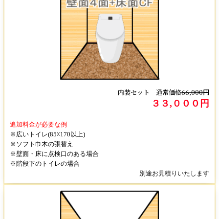
内装セット 通常価格
66,000円
３３,０００円
追加料金が必要な例
※広いトイレ(85☓170以上)
※ソフト巾木の張替え
※壁面・床に点検口のある場合
※階段下のトイレの場合
別途お見積りいたします