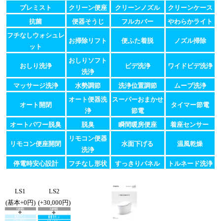
プレミスト
クリーン便座
クリーンノズル
クリーンケース
抗菌
便器そうじ
フルカバー
やわらかライト
フチなしウォシュレ
お掃除リフト
便ふた着脱
ノズル掃除
ット
おしりソフト
おしり洗浄
ビデ洗浄
ワイドビデ洗浄
洗浄
マッサージ洗浄
水勢調節
洗浄位置調節
ムーブ洗浄
オート便器洗
スーパーおまかせ
オート開閉
タイマー節電
浄
節電
オートパワー脱臭
脱臭
瞬間暖房便座
着座センサー
リモコン便器
リモコン便座開閉
水面下げる
温風乾燥
洗浄
停電時安心設計
フチなし形状
すっきりパネル
トルネード洗浄
LS1
LS2
(基本+0円)
(+30,000円)