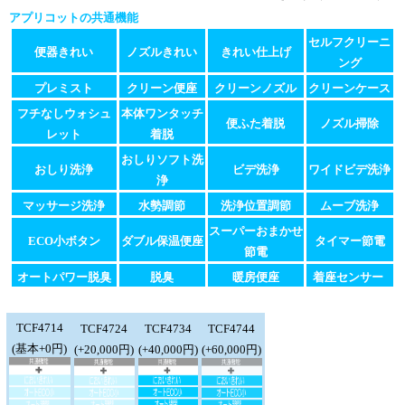
アプリコットの共通機能
セルフクリーニ
便器きれい
ノズルきれい
きれい仕上げ
ング
プレミスト
クリーン便座
クリーンノズル
クリーンケース
フチなしウォシュ
本体ワンタッチ
便ふた着脱
ノズル掃除
レット
着脱
おしりソフト洗
おしり洗浄
ビデ洗浄
ワイドビデ洗浄
浄
マッサージ洗浄
水勢調節
洗浄位置調節
ムーブ洗浄
スーパーおまかせ
ECO小ボタン
ダブル保温便座
タイマー節電
節電
オートパワー脱臭
脱臭
暖房便座
着座センサー
TCF4714
TCF4724
TCF4734
TCF4744
(基本+0円)
(+20,000円)
(+40,000円)
(+60,000円)