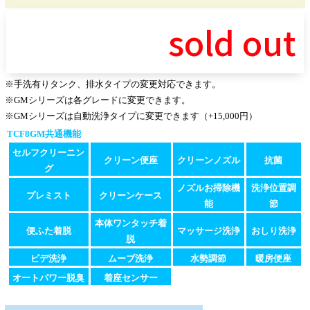
sold out
※手洗有りタンク、排水タイプの変更対応できます。
※GMシリーズは各グレードに変更できます。
※GMシリーズは自動洗浄タイプに変更できます（+15,000円）
TCF8GM共通機能
セルフクリーニン
クリーン便座
クリーンノズル
抗菌
グ
ノズルお掃除機
洗浄位置調
プレミスト
クリーンケース
能
節
本体ワンタッチ着
便ふた着脱
マッサージ洗浄
おしり洗浄
脱
ビデ洗浄
ムーブ洗浄
水勢調節
暖房便座
オートパワー脱臭
着座センサー