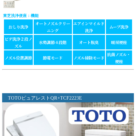
東芝洗浄便座：
機能
オートノズルクリー
エアインマイルド
おしり洗浄
ムーブ洗浄
ニング
洗浄
ビデ洗浄２段ノ
水勢調節４段階
オート脱臭
暖房便座
ズル
抗菌ノズル・
ノズル位置調節
節電モード
ノズル掃除モード
便座
TOTOピュアレストQR+TCF2223E