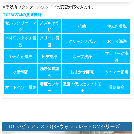
※手洗有りタンク、排水タイプの変更対応できます。
TCF8GS34の共通機能
セルフクリーニン
ノズルそう
抗菌
便ふた着脱
グ
じ
本体ワンタッチ着
クリーン便
クリーンノズル
おしり洗浄
脱
座
マッサージ洗
やわらか洗浄
ビデ洗浄
ムーブ洗浄
浄
洗浄位置調
水勢調節
おまかせ節電
タイマー節電
節
着座センサ
便座・便ふたソフト閉
オートパワー脱臭
暖房便座
ー
止
TOTOピュアレストQR+ウォシュレットGMシリーズ