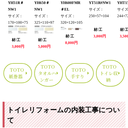
YH51R＃
YH650＃
YH600FMR
YT51R#NW1
YHT1
NW1
NW1
＃EL
サイズ：
サイ
サイズ：
サイズ：
サイズ：
250×57×104
244×7
170×100×75
325×110×97
320×120×105
材/工
材
材/工
3,000円
3,5
材/工
材/工
8,000円
3,000円
5,000円
TOTO
TOTO
TOTO
TOTO
タオルハ
トイレ収
紙巻器
手すり
ンガー
納
トイレリフォームの内装工事につい
て