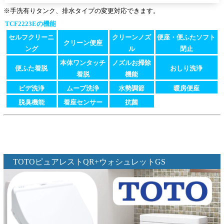
※手洗有りタンク、排水タイプの変更対応できます。
TCF2223Eの機能
セルフクリーニ
クリーンノズ
便座・便ふたソフト
クリーン便座
ング
ル
閉止
本体ワンタッチ
ノズルお掃除
便ふた着脱
おしり洗浄
着脱
機能
ビデ洗浄
ムーブ洗浄
水勢調節
暖房便座
脱臭機能
着座センサー
抗菌
TOTOピュアレストQR+ウォシュレットGS