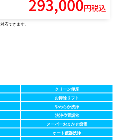
293,000
円税込
円）対応できます。
クリーン便座
お掃除リフト
やわらか洗浄
洗浄位置調節
スーパーおまかせ節電
オート便器洗浄