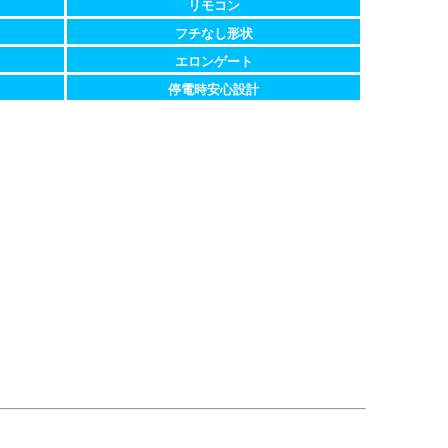
リモコン
フチなし形状
エロンゲート
停電時安心設計