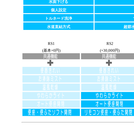
水面下げる
個人設定
トルネード洗浄
水道直結方式
超節水
RS1
RS2
(基本+0円)
(+30,000円)