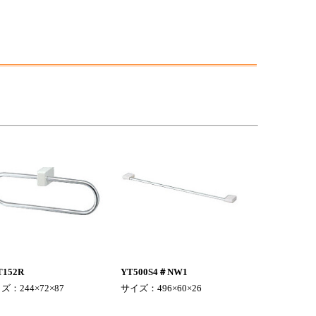
。
T152R
YT500S4＃NW1
ズ：244×72×87
サイズ：496×60×26