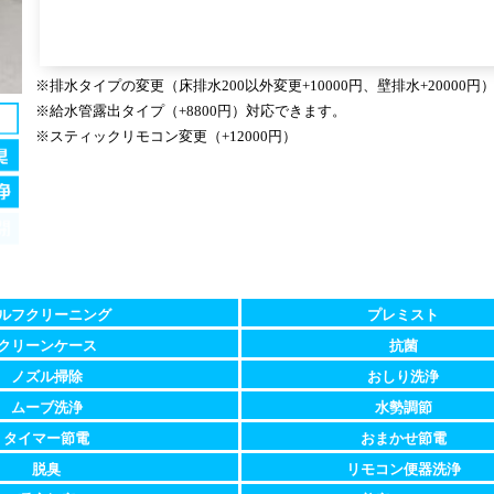
※排水タイプの変更（床排水200以外変更+10000円、壁排水+20000
※給水管露出タイプ（+8800円）対応できます。
※スティックリモコン変更（+12000円）
ルフクリーニング
プレミスト
クリーンケース
抗菌
ノズル掃除
おしり洗浄
ムーブ洗浄
水勢調節
タイマー節電
おまかせ節電
脱臭
リモコン便器洗浄