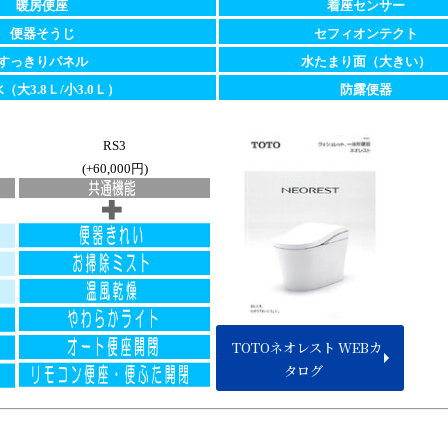
暖房便座
着座センサー
便器そうじ
セフィオンテクト
すっきりパネル
水たまり面（大きい）
（大3.8Ｌ/小3.0Ｌ）
防露便器
RS3
(+60,000円)
TOTOネオレスト WEBカ
タログ