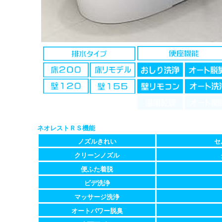
ネオレストＲＳ機能
ノズルきれい
セ
クリーンノズル
便ふた着脱
ビデ洗浄
マッサージ洗浄
オートパワー脱臭