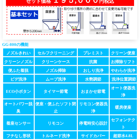
１９５,０００
セット価格
円税込
GG-800の機能
ノズルきれい
セルフクリーニング
プレミスト
クリーン便座
クリーンノズル
クリーンケース
抗菌
お掃除リフト
便ふた着脱
ノズル掃除
おしり洗浄
やわらか洗浄
ビデ洗浄
ムーブ洗浄
水勢調節
洗浄位置調節
オート便器洗
ECO小ボタン
タイマー節電
おまかせ節電
浄
オートパワー脱
便座・便ふたソフト閉
リモコン便器洗
暖房便座
臭
止
浄
セフォンテク
着座センサー
リモコン
停電時安心設計
ト
フチなし形状
トルネード洗浄
サイドカバー
超節水4.8L