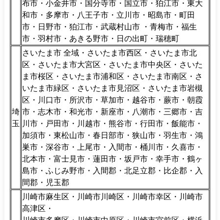
布市・小金井市・国分寺市・国立市・狛江市・東大
和市・多摩市・八王子市・立川市・昭島市・町田
市・日野市・狛江市・武蔵村山市 ・青梅市・福生
市・羽村市・あきる野市・日の出町・瑞穂町
さいたま市 全域・さいたま市西区・さいたま市北
区・さいたま市大宮区・さいたま市中央区・さいた
ま市桜区・さいたま市浦和区・さいたま市南区・さ
いたま市緑区・さいたま市見沼区・さいたま市岩槻
区・川口市・所沢市・草加市・越谷市・蕨市・朝霞
埼
市・志木市・和光市・新座市・八潮市・三郷市・吉
玉
川市・戸田市・川越市・熊谷市・行田市・飯能市・
加須市・東松山市・春日部市・狭山市・羽生市・鴻
巣市・深谷市・上尾市・入間市・桶川市・久喜市・
北本市・富士見市・蓮田市・坂戸市・幸手市・鶴ヶ
島市・ふじみ野市・入間郡・北足立郡・比企郡・入
間郡・児玉郡
川崎市麻生区・川崎市川崎区・川崎市幸区・川崎市
高津区・