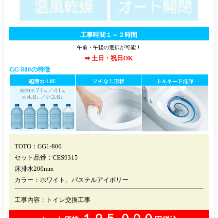
工事時間１～２時間
午前・午後の選択が可能！
➡ 土日・祝日OK
GG-800の特徴
超節水4.8L
フチなし形状
トルネード洗浄
TOTO：GG1-800
セット品番：CES9315
床排水200mm
カラー：ホワイト、パステルアイボリー
工事内容：
トイレ交換工事