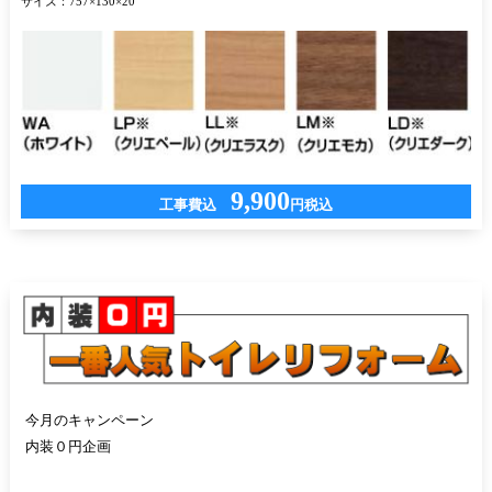
サイズ：757×130×20
9,900
工事費込
円税込
今月のキャンペーン
内装０円企画