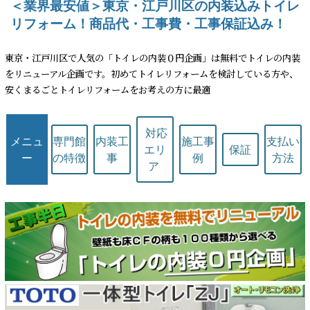
＜業界最安値＞東京・江戸川区の内装込みトイレ
リフォーム！商品代・工事費・工事保証込み！
東京・江戸川区で人気の「トイレの内装０円企画」は無料でトイレの内装
をリニューアル企画です。初めてトイレリフォームを検討している方や、
安くまるごとトイレリフォームをお考えの方に最適
対応
メニュ
専門館
内装工
施工事
支払い
エリ
保証
ー
の特徴
事
例
方法
ア