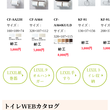
CF-AA22H
CF-AA64
CF-
KF-91
KF-91
サイズ：
サイズ：
AA64KU/LD
サイズ：
サイ
160×109×74
328×107×112
サイズ：
136×37×156
208×3
328×107×115
材/工
材
材/工
材/工
3,000円
3,0
材/工
3,000円
5,000円
8,000円
LIXILタ
LIXILト
LIXIL紙
LIXIL手
オルハン
イレ収
巻器
すり
ガー
納
トイレWEBカタログ