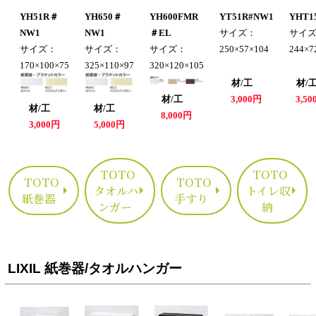
YH51R＃
YH650＃
YH600FMR
YT51R#NW1
YHT1
NW1
NW1
＃EL
サイズ：
サイ
サイズ：
サイズ：
サイズ：
250×57×104
244×7
170×100×75
325×110×97
320×120×105
材/工
材
材/工
3,000円
3,5
材/工
材/工
8,000円
3,000円
5,000円
TOTO
TOTO
TOTO
TOTO
タオルハ
トイレ収
紙巻器
手すり
ンガー
納
LIXIL 紙巻器/タオルハンガー