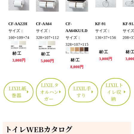
CF-AA22H
CF-AA64
CF-
KF-91
KF-91
サイズ：
サイズ：
AA64KU/LD
サイズ：
サイ
160×109×74
328×107×112
サイズ：
136×37×156
208×3
328×107×115
材/工
材
材/工
材/工
3,000円
3,0
材/工
3,000円
5,000円
8,000円
LIXILタ
LIXILト
LIXIL紙
LIXIL手
オルハン
イレ収
巻器
すり
ガー
納
トイレWEBカタログ