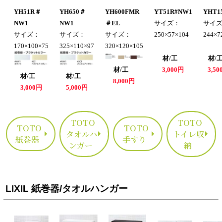
YH51R＃
YH650＃
YH600FMR
YT51R#NW1
YHT1
NW1
NW1
＃EL
サイズ：
サイ
サイズ：
サイズ：
サイズ：
250×57×104
244×7
170×100×75
325×110×97
320×120×105
材/工
材
材/工
3,000円
3,5
材/工
材/工
8,000円
3,000円
5,000円
TOTO
TOTO
TOTO
TOTO
タオルハ
トイレ収
紙巻器
手すり
ンガー
納
LIXIL 紙巻器/タオルハンガー