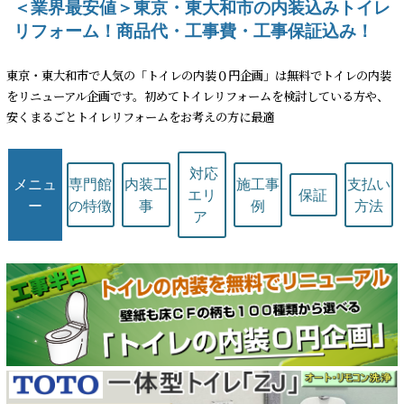
＜業界最安値＞東京・東大和市の内装込みトイレ
リフォーム！商品代・工事費・工事保証込み！
東京・東大和市で人気の「トイレの内装０円企画」は無料でトイレの内装
をリニューアル企画です。初めてトイレリフォームを検討している方や、
安くまるごとトイレリフォームをお考えの方に最適
対応
メニュ
専門館
内装工
施工事
支払い
エリ
保証
ー
の特徴
事
例
方法
ア