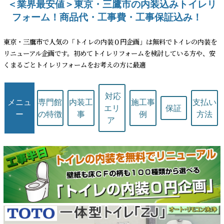
＜業界最安値＞東京・三鷹市の内装込みトイレリ
フォーム！商品代・工事費・工事保証込み！
東京・三鷹市で人気の「トイレの内装０円企画」は無料でトイレの内装を
リニューアル企画です。初めてトイレリフォームを検討している方や、安
くまるごとトイレリフォームをお考えの方に最適
対応
メニュ
専門館
内装工
施工事
支払い
エリ
保証
ー
の特徴
事
例
方法
ア