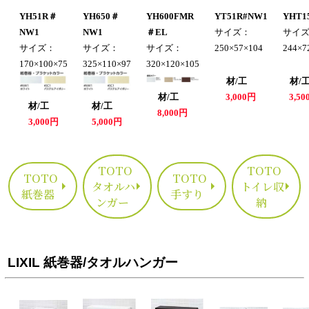
YH51R＃
YH650＃
YH600FMR
YT51R#NW1
YHT1
NW1
NW1
＃EL
サイズ：
サイ
サイズ：
サイズ：
サイズ：
250×57×104
244×7
170×100×75
325×110×97
320×120×105
材/工
材
材/工
3,000円
3,5
材/工
材/工
8,000円
3,000円
5,000円
TOTO
TOTO
TOTO
TOTO
タオルハ
トイレ収
紙巻器
手すり
ンガー
納
LIXIL 紙巻器/タオルハンガー