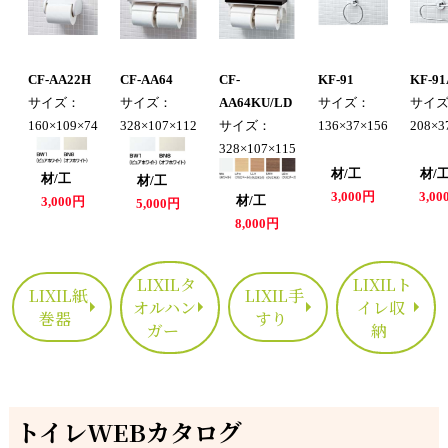
CF-AA22H
CF-AA64
CF-
KF-91
KF-91
サイズ：
サイズ：
AA64KU/LD
サイズ：
サイ
160×109×74
328×107×112
サイズ：
136×37×156
208×3
328×107×115
材/工
材
材/工
材/工
3,000円
3,0
材/工
3,000円
5,000円
8,000円
LIXILタ
LIXILト
LIXIL紙
LIXIL手
オルハン
イレ収
巻器
すり
ガー
納
トイレWEBカタログ