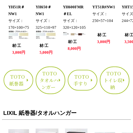
YH51R＃
YH650＃
YH600FMR
YT51R#NW1
YHT1
NW1
NW1
＃EL
サイズ：
サイ
サイズ：
サイズ：
サイズ：
250×57×104
244×7
170×100×75
325×110×97
320×120×105
材/工
材
材/工
3,000円
3,5
材/工
材/工
8,000円
3,000円
5,000円
TOTO
TOTO
TOTO
TOTO
タオルハ
トイレ収
紙巻器
手すり
ンガー
納
LIXIL 紙巻器/タオルハンガー