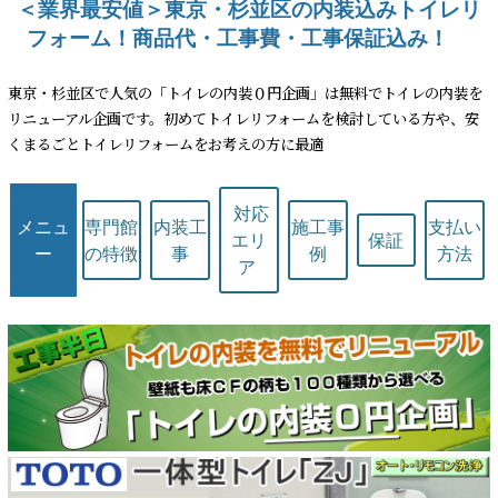
＜業界最安値＞東京・杉並区の内装込みトイレリ
フォーム！商品代・工事費・工事保証込み！
東京・杉並区で人気の「トイレの内装０円企画」は無料でトイレの内装を
リニューアル企画です。初めてトイレリフォームを検討している方や、安
くまるごとトイレリフォームをお考えの方に最適
対応
メニュ
専門館
内装工
施工事
支払い
エリ
保証
ー
の特徴
事
例
方法
ア