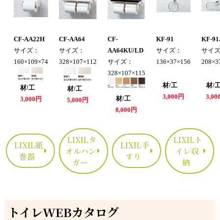
CF-AA22H
CF-AA64
CF-
KF-91
KF-91
サイズ：
サイズ：
AA64KU/LD
サイズ：
サイ
160×109×74
328×107×112
サイズ：
136×37×156
208×3
328×107×115
材/工
材
材/工
材/工
3,000円
3,0
材/工
3,000円
5,000円
8,000円
LIXILタ
LIXILト
LIXIL紙
LIXIL手
オルハン
イレ収
巻器
すり
ガー
納
トイレWEBカタログ